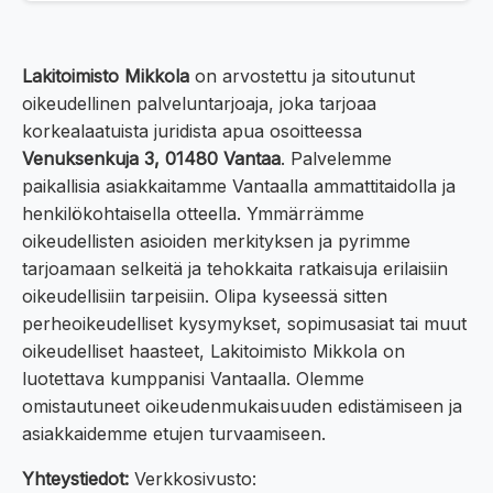
Lakitoimisto Mikkola
on arvostettu ja sitoutunut
oikeudellinen palveluntarjoaja, joka tarjoaa
korkealaatuista juridista apua osoitteessa
Venuksenkuja 3, 01480 Vantaa
. Palvelemme
paikallisia asiakkaitamme Vantaalla ammattitaidolla ja
henkilökohtaisella otteella. Ymmärrämme
oikeudellisten asioiden merkityksen ja pyrimme
tarjoamaan selkeitä ja tehokkaita ratkaisuja erilaisiin
oikeudellisiin tarpeisiin. Olipa kyseessä sitten
perheoikeudelliset kysymykset, sopimusasiat tai muut
oikeudelliset haasteet, Lakitoimisto Mikkola on
luotettava kumppanisi Vantaalla. Olemme
omistautuneet oikeudenmukaisuuden edistämiseen ja
asiakkaidemme etujen turvaamiseen.
Yhteystiedot:
Verkkosivusto: