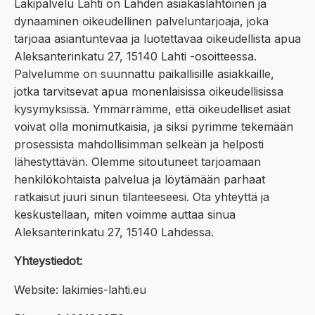
Lakipalvelu Lahti on Lahden asiakaslähtöinen ja
dynaaminen oikeudellinen palveluntarjoaja, joka
tarjoaa asiantuntevaa ja luotettavaa oikeudellista apua
Aleksanterinkatu 27, 15140 Lahti -osoitteessa.
Palvelumme on suunnattu paikallisille asiakkaille,
jotka tarvitsevat apua monenlaisissa oikeudellisissa
kysymyksissä. Ymmärrämme, että oikeudelliset asiat
voivat olla monimutkaisia, ja siksi pyrimme tekemään
prosessista mahdollisimman selkeän ja helposti
lähestyttävän. Olemme sitoutuneet tarjoamaan
henkilökohtaista palvelua ja löytämään parhaat
ratkaisut juuri sinun tilanteeseesi. Ota yhteyttä ja
keskustellaan, miten voimme auttaa sinua
Aleksanterinkatu 27, 15140 Lahdessa.
Yhteystiedot:
Website: lakimies-lahti.eu