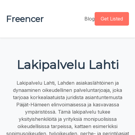
Freencer
Blog
Get Listed
Lakipalvelu Lahti
Lakipalvelu Lahti, Lahden asiakaslähtöinen ja
dynaaminen oikeudellinen palveluntarjoaja, joka
tarjoaa korkealaatuista juridista asiantuntemusta
Päijät-Hämeen elinvoimaisessa ja kasvavassa
ympäristössä. Tämä lakipalvelu tukee
yksityishenkilöitä ja yrityksiä monipuolisissa
oikeudellisissa tarpeissa, kattaen esimerkiksi
sopimusoikeuden, työoikeuden, perhe- ja perintöasiat